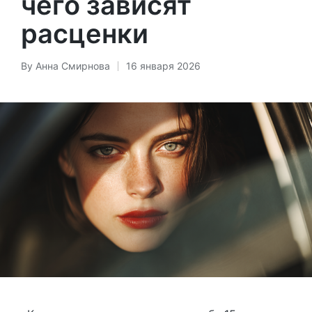
чего зависят
расценки
By
Анна Смирнова
16 января 2026
Posted
by